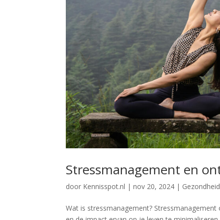
Stressmanagement en on
door
Kennisspot.nl
|
nov 20, 2024
|
Gezondheid 
Wat is stressmanagement? Stressmanagement om
en de impact ervan op je leven te minimaliseren.