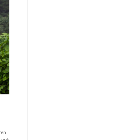
ren
r ook