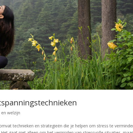
tspanningstechnieken
en welzijn
vat technieken en strategieën die je helpen om stress te verminde
 Het gaat niet alleen om het vermijden van stressvolle situaties, maa