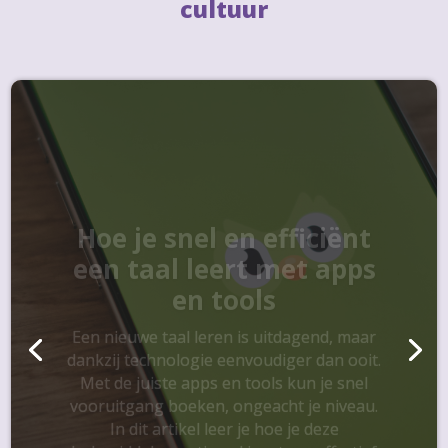
cultuur
Hoe je snel en efficiënt
een taal leert met apps
en tools
Een nieuwe taal leren is uitdagend, maar
dankzij technologie eenvoudiger dan ooit.
Met de juiste apps en tools kun je snel
vooruitgang boeken, ongeacht je niveau.
In dit artikel leer je hoe je deze
hulpmiddelen optimaal inzet om effectief
een nieuwe taal te leren.