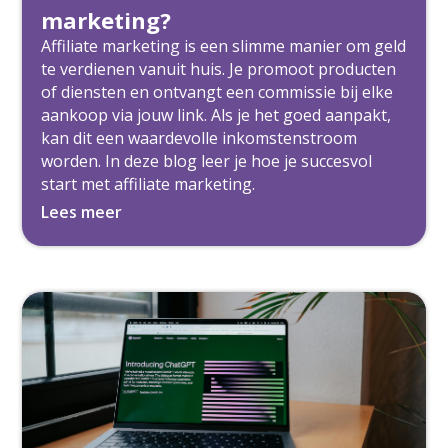
marketing?
Affiliate marketing is een slimme manier om geld
te verdienen vanuit huis. Je promoot producten
of diensten en ontvangt een commissie bij elke
aankoop via jouw link. Als je het goed aanpakt,
kan dit een waardevolle inkomstenstroom
worden. In deze blog leer je hoe je succesvol
start met affiliate marketing.
Lees meer