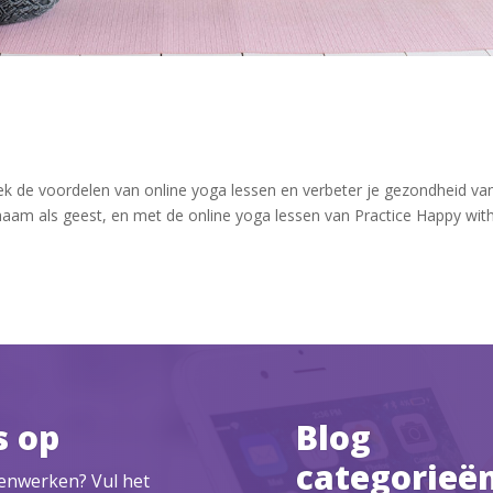
ek de voordelen van online yoga lessen en verbeter je gezondheid van
chaam als geest, en met de online yoga lessen van Practice Happy wit
s op
Blog
categorieë
menwerken? Vul het