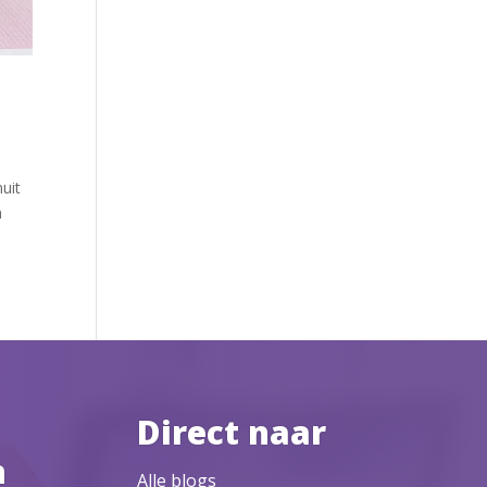
uit
h
Direct naar
n
Alle blogs