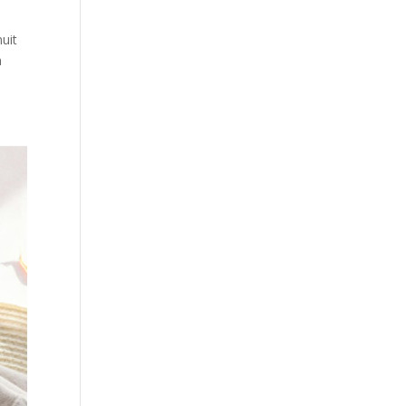
uit
h