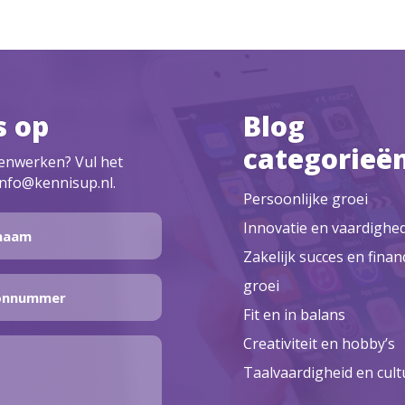
s op
Blog
categorieë
menwerken? Vul het
info@kennisup.nl.
Persoonlijke groei
Innovatie en vaardighe
Zakelijk succes en finan
groei
Fit en in balans
Creativiteit en hobby’s
Taalvaardigheid en cult