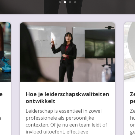
e
Hoe je leiderschapskwaliteiten
Z
ontwikkelt
p
Leiderschap is essentieel in zowel
Ze
n
professionele als persoonlijke
hu
contexten. Of je nu een team leidt of
on
invloed uitoefent, effectieve
ge