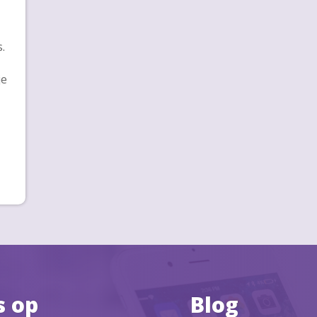
.
je
s op
Blog