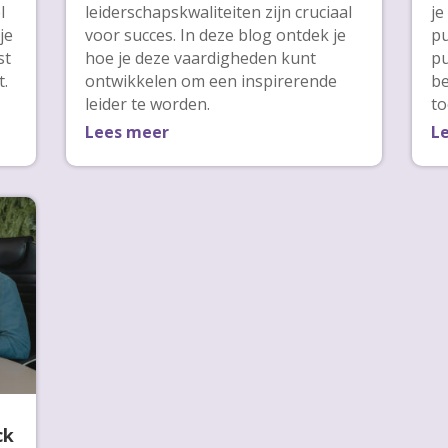
l
leiderschapskwaliteiten zijn cruciaal
je
je
voor succes. In deze blog ontdek je
pu
st
hoe je deze vaardigheden kunt
pu
t.
ontwikkelen om een inspirerende
be
leider te worden.
to
Lees meer
L
ck