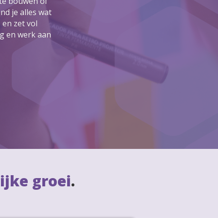
 te bouwen of
nd je alles wat
 en zet vol
ag en werk aan
ijke groei
.